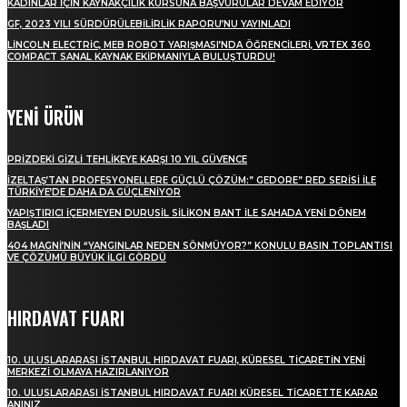
KADINLAR İÇIN KAYNAKÇILIK KURSUNA BAŞVURULAR DEVAM EDIYOR
GF, 2023 YILI SÜRDÜRÜLEBILIRLIK RAPORU’NU YAYINLADI
LINCOLN ELECTRIC, MEB ROBOT YARIŞMASI’NDA ÖĞRENCILERI, VRTEX 360
COMPACT SANAL KAYNAK EKIPMANIYLA BULUŞTURDU!
YENİ ÜRÜN
PRIZDEKI GIZLI TEHLIKEYE KARŞI 10 YIL GÜVENCE
İZELTAŞ’TAN PROFESYONELLERE GÜÇLÜ ÇÖZÜM:” GEDORE” RED SERISI ILE
TÜRKIYE’DE DAHA DA GÜÇLENIYOR
YAPIŞTIRICI İÇERMEYEN DURUSİL SİLİKON BANT İLE SAHADA YENİ DÖNEM
BAŞLADI
404 MAGNI’NIN “YANGINLAR NEDEN SÖNMÜYOR?” KONULU BASIN TOPLANTISI
VE ÇÖZÜMÜ BÜYÜK İLGI GÖRDÜ
HIRDAVAT FUARI
10. ULUSLARARASI İSTANBUL HIRDAVAT FUARI, KÜRESEL TICARETIN YENI
MERKEZI OLMAYA HAZIRLANIYOR
10. ULUSLARARASI İSTANBUL HIRDAVAT FUARI KÜRESEL TİCARETTE KARAR
ANINIZ