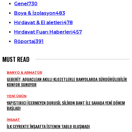
Genel
730
Boya & İzolasyon
483
Hırdavat & El aletleri
478
Hırdavat Fuarı Haberleri
457
Röportaj
391
MUST READ
BANYO & ARMATÜR
GEBERIT, AQUACLEAN AKILLI KLOZETLERLE BANYOLARDA SÜRDÜRÜLEBILIR
KONFOR SUNUYOR
YENI ÜRÜN
YAPIŞTIRICI İÇERMEYEN DURUSİL SİLİKON BANT İLE SAHADA YENİ DÖNEM
BAŞLADI
İNŞAAT
İLK ÇEYREKTE İNŞAATTA İSTENEN TABLO OLUŞMADI