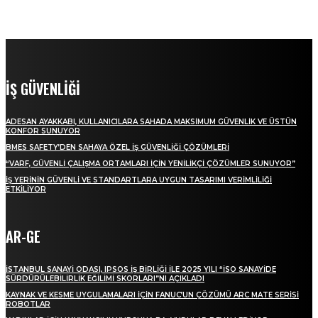
İŞ GÜVENLİĞİ
ADESAN AYAKKABI, KULLANICILARA SAHADA MAKSIMUM GÜVENLIK VE ÜSTÜN
KONFOR SUNUYOR
BMES SAFETY’DEN SAHAYA ÖZEL İŞ GÜVENLIĞI ÇÖZÜMLERI
“VARF, GÜVENLI ÇALIŞMA ORTAMLARI İÇIN YENILIKÇI ÇÖZÜMLER SUNUYOR”
İŞ YERININ GÜVENLI VE STANDARTLARA UYGUN TASARIMI VERIMLILIĞI
ETKILIYOR
AR-GE
İSTANBUL SANAYI ODASI, IPSOS IŞ BIRLIĞI ILE 2025 YILI “İSO SANAYIDE
SÜRDÜRÜLEBILIRLIK EĞILIMI SKORLARI”NI AÇIKLADI
KAYNAK VE KESME UYGULAMALARI IÇIN FANUC’UN ÇÖZÜMÜ ARC MATE SERISI
ROBOTLAR