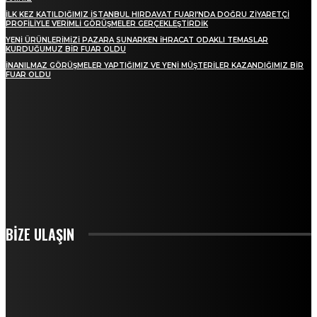
İLK KEZ KATILDIĞIMIZ İSTANBUL HIRDAVAT FUARI’NDA DOĞRU ZIYARETÇI
PROFILIYLE VERIMLI GÖRÜŞMELER GERÇEKLEŞTIRDIK
YENI ÜRÜNLERIMIZI PAZARA SUNARKEN İHRACAT ODAKLI TEMASLAR
KURDUĞUMUZ BIR FUAR OLDU
İNANILMAZ GÖRÜŞMELER YAPTIĞIMIZ VE YENI MÜŞTERILER KAZANDIĞIMIZ BIR
FUAR OLDU
BİZDEN HABER ALIN
NALBUR SEKTÖRÜNDEN SON HABERLERI KAÇIRMAYIN!
ABONE OLUN
BIZE ULAŞIN