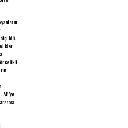
anı
ayanların
r
 ölçüldü.
elikler
da
öncelikli
arın
si
u. AB’ye
lararası
i