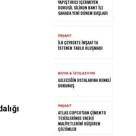
YAPIŞTIRICI İÇERMEYEN
DURUSİL SİLİKON BANT İLE
SAHADA YENİ DÖNEM BAŞLADI
İNŞAAT
İLK ÇEYREKTE İNŞAATTA
İSTENEN TABLO OLUŞMADI
BOYA & İZOLASYON
GELECEĞIN USTALARINA RENKLI
DOKUNUŞ
İNŞAAT
dalığı
ATLAS COPCO’DAN ÇIMENTO
TESISLERINDE ENERJI
MALIYETLERINI DÜŞÜREN
ÇÖZÜMLER