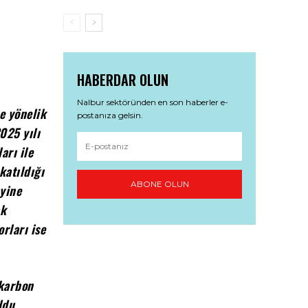
HABERDAR OLUN
Nalbur sektöründen en son haberler e-
ne yönelik
postanıza gelsin.
025 yılı
arı ile
katıldığı
ABONE OLUN
yine
ak
rları ise
 karbon
ldu.