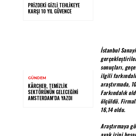
PRIZDEKI GIZLI TEHLIKEYE
KARŞI 10 YIL GÜVENCE
İstanbul Sanayi
gerçekleştirile
sonuçları, geçe
ilgili farkında
GÜNDEM
araştırmada, 1
KÄRCHER, TEMIZLIK
SEKTÖRÜNÜN GELECEĞINI
Farkındalık old
AMSTERDAM’DA YAZDI
ölçüldü. Firmal
16,14 oldu.
Araştırmaya gör
ayak izini hesa