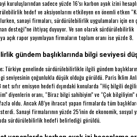
ayi kuruluşlarından sadece yüzde 16’sı karbon ayak izini hesapl
rülebilirlik hedef ve aksiyonlarını etkileyen en önemli etken “
lurken, sanayi firmaları, sürdürülebilirlik uygulamaları için en 
an desteği”ne ihtiyaç duyuyor. Ve son olarak sürdürülebilirlik
a açık rapor yayımlayan firmaların toplam oranı ise yüzde 8.
lirlik gündem başlıklarında bilgi seviyesi dü
; Türkiye genelinde sürdürülebilirlikle ilgili gündem başlıkların
lgi seviyesinin çoğunlukla düşük olduğu görüldü. Paris İklim An
 net sıfır emisyon hedefi dışındaki konularda “Hiç bilgili değil
lim” diyenlerin oranı, “Biraz bilgi sahibiyim” ve “Çok bilgiliyim” 
azla oldu. Ancak AB’ye ihracat yapan firmalarda tüm başlıklard
österdi. Sanayi firmalarının yüzde 25’inin de ekonomik, sosyal 
uda sürdürülebilirlik hedefi belirlediği görüldü.