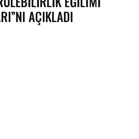
ÜLEBILIRLIK EĞILIMI
RI”NI AÇIKLADI