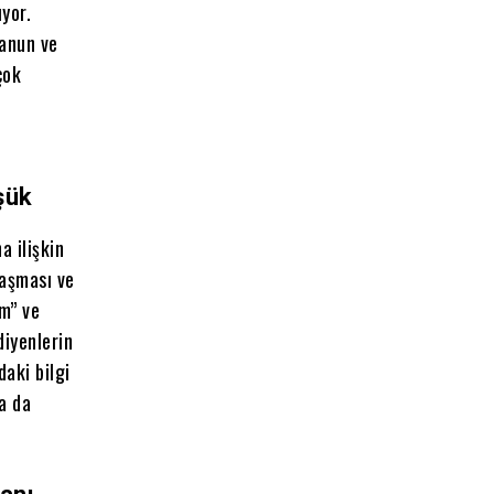
ıyor.
Kanun ve
çok
şük
a ilişkin
laşması ve
im” ve
diyenlerin
aki bilgi
ya da