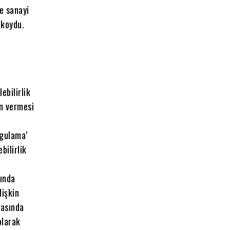
de sanayi
 koydu.
ebilirlik
n vermesi
ygulama’
bilirlik
sında
lişkin
arasında
olarak