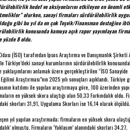
ürülebilirlik hedef ve aksiyonlarını etkileyen en önemli et
melikler” olurken, sanayi firmaları sürdürülebilirlik uygu
olduğu gibi bu yıl da en çok Teşvik/Finansman desteğine iht
rülebilirlik konusunda kamuya açık rapor yayımlayan firma
e yüzde 8 oldu.
Odası (İSO) tarafından Ipsos Araştırma ve Danışmanlık Şirketi 
iyle Türkiye’deki sanayi kurumlarının sürdürülebilirlik konusunda
 yaklaşımlarını anlamak üzere gerçekleştirilen “İSO Sanayide
k Eğilimi Araştırması”nın 2025 yılı sonuçları açıklandı. Türkiye 
sının katılımı ile yapılan araştırmaya göre, 100 üzerinden yapı
aların en yüksek skora ulaştığı alan 50,33 Farkındalık oldu. F
ndaki skorları 31,91, Uygulama Skorları ise 16,14 olarak ölçüldü
geçen yıl yapılan araştırmada; firmaların en yüksek skora ulaştı
ndalık’ olmuştu. Firmaların ‘Yaklaşım’ alanındaki skorları 34,27,