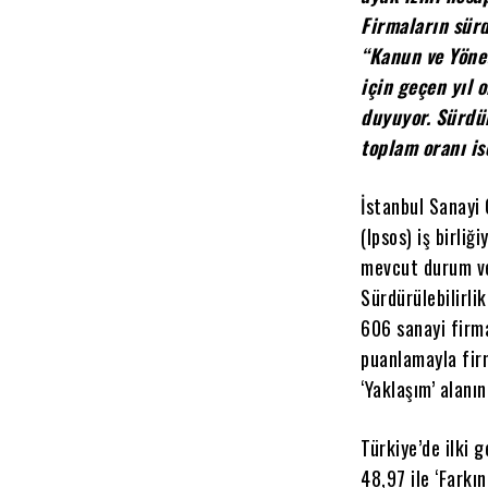
Firmaların sürd
“Kanun ve Yönet
için geçen yıl 
duyuyor. Sürdü
toplam oranı is
İstanbul Sanayi 
(Ipsos) iş birliğ
mevcut durum ve
Sürdürülebilirli
606 sanayi firma
puanlamayla firm
‘Yaklaşım’ alanı
Türkiye’de ilki 
48,97 ile ‘Farkı