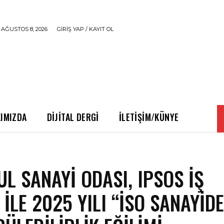
 AĞUSTOS 8, 2026
GIRIŞ YAP / KAYIT OL
IMIZDA
DIJITAL DERGI
İLETIŞIM/KÜNYE
UL SANAYI ODASI, IPSOS IŞ
 ILE 2025 YILI “İSO SANAYID