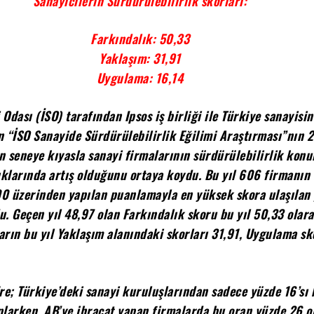
Sanayicilerin Sürdürülebilirlik skorları:
Farkındalık: 50,33
Yaklaşım: 31,91
Uygulama: 16,14
 Odası (İSO) tarafından Ipsos iş birliği ile Türkiye sanayisi
n “İSO Sanayide Sürdürülebilirlik Eğilimi Araştırması”nın 2
n seneye kıyasla sanayi firmalarının sürdürülebilirlik konul
lıklarında artış olduğunu ortaya koydu. Bu yıl 606 firmanın 
00 üzerinden yapılan puanlamayla en yüksek skora ulaşılan 
u. Geçen yıl 48,97 olan Farkındalık skoru bu yıl 50,33 olar
arın bu yıl Yaklaşım alanındaki skorları 31,91, Uygulama sko
e; Türkiye’deki sanayi kuruluşlarından sadece yüzde 16’sı
plarken, AB’ye ihracat yapan firmalarda bu oran yüzde 26 o