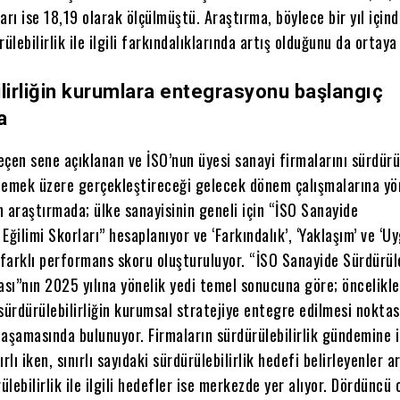
arı ise 18,19 olarak ölçülmüştü. Araştırma, böylece bir yıl için
ülebilirlik ile ilgili farkındalıklarında artış olduğunu da ortaya
lirliğin kurumlara entegrasyonu başlangıç
a
geçen sene açıklanan ve İSO’nun üyesi sanayi firmalarını sürdürül
lemek üzere gerçekleştireceği gelecek dönem çalışmalarına yö
 araştırmada; ülke sanayisinin geneli için “İSO Sanayide
 Eğilimi Skorları” hesaplanıyor ve ‘Farkındalık’, ‘Yaklaşım’ ve ‘U
 farklı performans skoru oluşturuluyor. “İSO Sanayide Sürdürüle
ası”nın 2025 yılına yönelik yedi temel sonucuna göre; öncelikle
sürdürülebilirliğin kurumsal stratejiye entegre edilmesi nokta
aşamasında bulunuyor. Firmaların sürdürülebilirlik gündemine i
nırlı iken, sınırlı sayıdaki sürdürülebilirlik hedefi belirleyenler 
lebilirlik ile ilgili hedefler ise merkezde yer alıyor. Dördüncü 