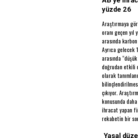
AB’ye ihra
yüzde 26
Araştırmaya göre
oranı geçen yıl 
arasında karbon 
Ayrıca gelecek 1
arasında “düşük 
doğrudan etkili 
olarak tanımlanı
bilinçlendirilme
çıkıyor. Araştır
konusunda daha f
ihracat yapan fi
rekabetin bir so
Yasal düze