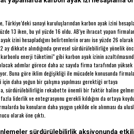
cat yapanlarda karbon ayak izi hesaplama or
, Türkiye’deki sanayi kuruluşlarından karbon ayak izini hesapl
yüzde 13 iken, bu yıl yüzde 16 oldu. AB’ye ihracat yapan firmala
ayak izini hesapladığını belirtenlerin oranı ise yüzde 26 olarak
2 ay dikkate alındığında çevresel sürdürülebilirliğe yönelik önc
karbonlu enerji tüketimi” gibi karbon ayak izinin azaltılmasın
olacak adımlar görece daha az sayıda firma tarafından yüksek 
yor. Buna göre iklim değişikliği ile mücadele konusunda firmal
si için daha yoğun bir çalışma yapılması gerektiği ortaya
ma, sürdürülebilirliğin rekabette önemli bir faktör haline gelme
azla liderlik ve entegrasyonu gerekli kıldığını da ortaya koyd
rmalarda bu konuların daha yaygın şekilde ele alınması da ulus
nucu olarak öne çıktı.
nlemeler sürdürülebilirlik aksiyonunda etkil