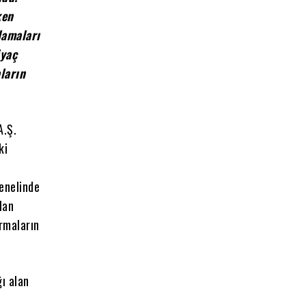
ken
lamaları
iyaç
ların
A.Ş.
ki
genelinde
lan
irmaların
.
ğı alan