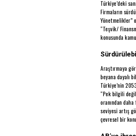
Türkiye’deki san
Firmaların sürdü
Yönetmelikler” o
“Teşvik/ Finansm
konusunda kamuy
Sürdürülebi
Araştırmaya göre
beyana dayalı bi
Türkiye’nin 2053
“Pek bilgili deği
oranından daha f
seviyesi artış g
çevresel bir kon